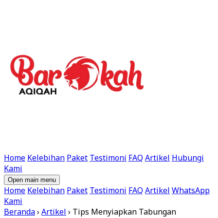
Home
Kelebihan
Paket
Testimoni
FAQ
Artikel
Hubungi
Kami
Open main menu
Home
Kelebihan
Paket
Testimoni
FAQ
Artikel
WhatsApp
Kami
Beranda
›
Artikel
›
Tips Menyiapkan Tabungan