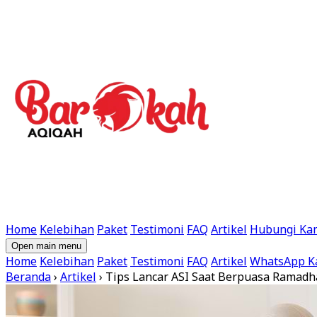
Home
Kelebihan
Paket
Testimoni
FAQ
Artikel
Hubungi Ka
Open main menu
Home
Kelebihan
Paket
Testimoni
FAQ
Artikel
WhatsApp K
Beranda
›
Artikel
›
Tips Lancar ASI Saat Berpuasa Ramadhan