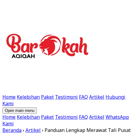
Home
Kelebihan
Paket
Testimoni
FAQ
Artikel
Hubungi
Kami
Open main menu
Home
Kelebihan
Paket
Testimoni
FAQ
Artikel
WhatsApp
Kami
Beranda
›
Artikel
›
Panduan Lengkap Merawat Tali Pusat