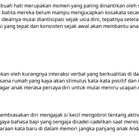
uah hati merupakan momen yang paling dinantikan oleh s
 balita mereka belum mampu mengucapkan kosakata secara 
dealnya mulai diantisipasi sejak usia dini, tepatnya se
si yang tepat dan konsisten sejak awal akan membantu ana
bkan oleh kurangnya interaksi verbal yang berkualitas di 
sana rumah yang kaya akan stimulus kata-kata positif dan
agar anak merasa percaya diri untuk mulai meniru ucapan 
mbiasakan diri mengajak si kecil mengobrol tentang aktiv
ru gaya bahasa bayi yang sengaja dicadel-cadelkan saat mer
araan kata baru di dalam memori jangka panjang anak And