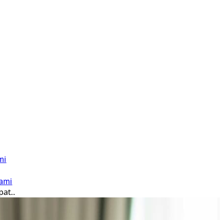
mi
ami
at...