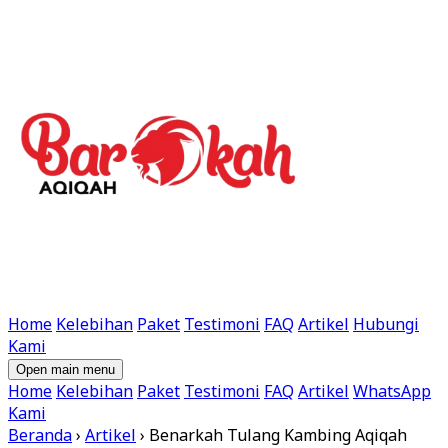
Home
Kelebihan
Paket
Testimoni
FAQ
Artikel
Hubungi
Kami
Open main menu
Home
Kelebihan
Paket
Testimoni
FAQ
Artikel
WhatsApp
Kami
Beranda
›
Artikel
›
Benarkah Tulang Kambing Aqiqah